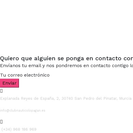
Quiero que alguien se ponga en contacto co
Envíanos tu email y nos pondremos en contacto contigo lo
Tu correo electrónico
Enviar
Explanada Reyes de España, 2, 30740 San Pedro del Pinatar, Murcia
info@clubnauticolopagan.es
(+34) 968 186 969