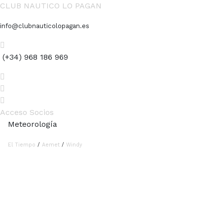
CLUB NAUTICO LO PAGAN
info@clubnauticolopagan.es
(+34) 968 186 969
Acceso Socios
Meteorología
El Tiempo
/
Aemet
/
Windy