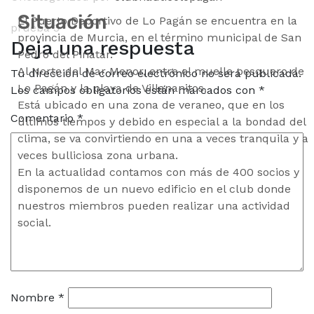
Situación
El Puerto Deportivo de Lo Pagán se encuentra en la
prueba 3
provincia de Murcia, en el término municipal de San
Deja una respuesta
Pedro del Pinatar.
Al Norte del Mar Menor, entre el muelle pesquero de
Tu dirección de correo electrónico no será publicada.
Lo Pagán y la playa de Villananitos.
Los campos obligatorios están marcados con
*
Está ubicado en una zona de veraneo, que en los
Comentario
*
últimos tiempos y debido en especial a la bondad del
clima, se va convirtiendo en una a veces tranquila y a
veces bulliciosa zona urbana.
En la actualidad contamos con más de 400 socios y
disponemos de un nuevo edificio en el club donde
nuestros miembros pueden realizar una actividad
social.
Nombre
*