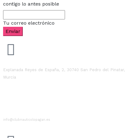
contigo lo antes posible
Tu correo electrónico
Enviar
Explanada Reyes de España, 2, 30740 San Pedro del Pinatar,
Murcia
info@clubnauticolopagan.es