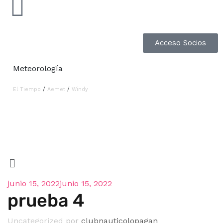
Acceso Socios
Meteorología
El Tiempo
/
Aemet
/
Windy
junio 15, 2022
junio 15, 2022
prueba 4
Uncategorized
por
clubnauticolopagan